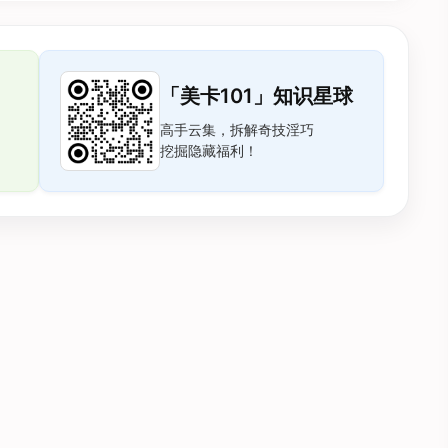
「美卡101」知识星球
高手云集，拆解奇技淫巧
挖掘隐藏福利！