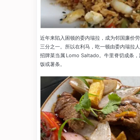
近年来陷入困顿的委内瑞拉，成为邻国廉价劳
三分之一。所以在利马，吃一顿由委内瑞拉人
招牌菜当属 Lomo Saltado。牛里脊
饭或薯条。