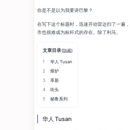
你是不是以为我要讲巴黎？
在写下这个标题时，迅速开动雷达扫了一遍，
市也很难成为标杆式的存在。除了利马。
文章目录
[
隐藏
]
1
华人 Tusan
2
熔炉
3
革新
4
街头
5
秘鲁系列
华人 Tusan