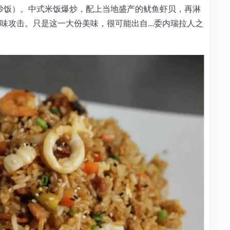
ufa（炒饭）。中式米饭爆炒，配上当地盛产的鱿鱼虾贝，再淋
攻击。只是这一大份美味，很可能出自...委内瑞拉人之