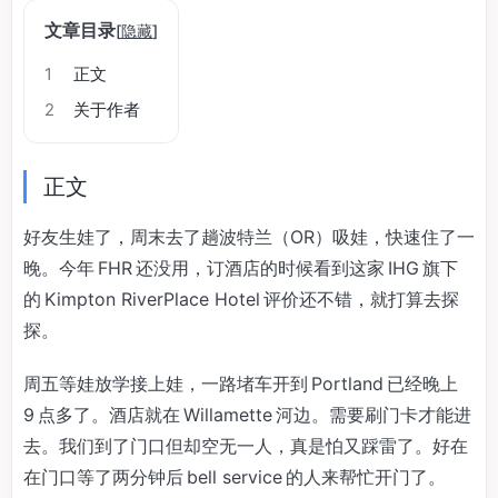
文章目录
[
隐藏
]
1
正文
2
关于作者
正文
好友生娃了，周末去了趟波特兰（OR）吸娃，快速住了一
晚。今年 FHR 还没用，订酒店的时候看到这家 IHG 旗下
的 Kimpton RiverPlace Hotel 评价还不错，就打算去探
探。
周五等娃放学接上娃，一路堵车开到 Portland 已经晚上
9 点多了。酒店就在 Willamette 河边。需要刷门卡才能进
去。我们到了门口但却空无一人，真是怕又踩雷了。好在
在门口等了两分钟后 bell service 的人来帮忙开门了。