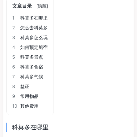
文章目录
[
隐藏
]
1
科莫多在哪里
2
怎么去科莫多
3
科莫多怎么玩
4
如何预定船宿
5
科莫多景点
6
科莫多食宿
7
科莫多气候
8
签证
9
常用物品
10
其他费用
科莫多在哪里