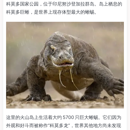
科莫多国家公园，位于印尼努沙登加拉群岛。岛上栖息的
科莫多巨蜥，是世界上现存体型最大的蜥蜴。
这里的火山岛上生活着大约 5700 只巨大蜥蜴。它们因为
外观和好斗而被称作“科莫多龙”，世界其他地方尚未发现