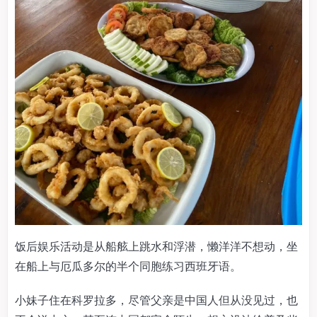
饭后娱乐活动是从船舷上跳水和浮潜，懒洋洋不想动，坐
在船上与厄瓜多尔的半个同胞练习西班牙语。
小妹子住在科罗拉多，尽管父亲是中国人但从没见过，也