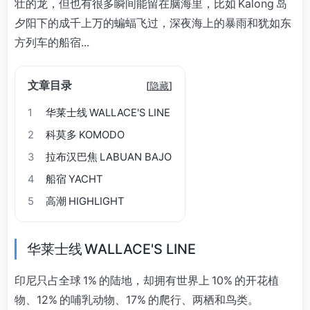
壮的龙，但也有很多瞬间能留在脑海里，比如 Kalong 岛
夕阳下的成千上万的蝙蝠飞过，深夜海上的暴雨和犹如东
方列车的船宿...
文章目录
[
隐藏
]
1
华莱士线 WALLACE'S LINE
2
科莫多 KOMODO
3
拉布汉巴焦 LABUAN BAJO
4
船宿 YACHT
5
高潮 HIGHLIGHT
华莱士线 WALLACE'S LINE
印尼只占全球 1% 的陆地，却拥有世界上 10% 的开花植
物、12% 的哺乳动物、17% 的爬行、两栖和鸟类。