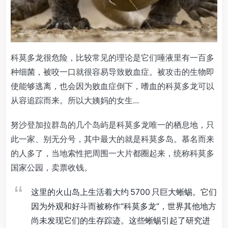
科莫多龙很危险，比较常见的理论是它们唾液里有一百多
种细菌，被咬一口就很容易导致败血症。被攻击的生物即
使能够逃离，也会因为败血症倒下，嗜血的科莫多龙可以
从容追踪而来。所以大姨妈的女生...
努沙登加拉群岛的几个岛屿是科莫多龙唯一的栖息地，只
此一家、别无分号，其中最大的就是科莫多岛。慕名而来
的人多了，当地索性把周围一大片都圈起来，统称科莫多
国家公园，卖票收钱。
这里的火山岛上生活着大约 5700 只巨大蜥蜴。它们
因为外观和好斗而被称作“科莫多龙”，世界其他地方
尚未发现它们的生存踪迹。这些蜥蜴引起了研究进