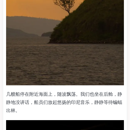
几艘船停在附近海面上，随波飘荡。我们也坐在后舱，静
静地没讲话，船员们放起悠扬的印尼音乐，静静等待蝙蝠
出林。