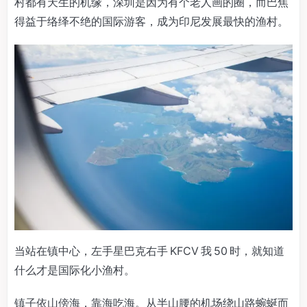
村都有天生的机缘，深圳是因为有个老人画的圈，而巴焦
得益于络绎不绝的国际游客，成为印尼发展最快的渔村。
当站在镇中心，左手星巴克右手 KFCV 我 50 时，就知道
什么才是国际化小渔村。
镇子依山傍海，靠海吃海。从半山腰的机场绕山路蜿蜒而