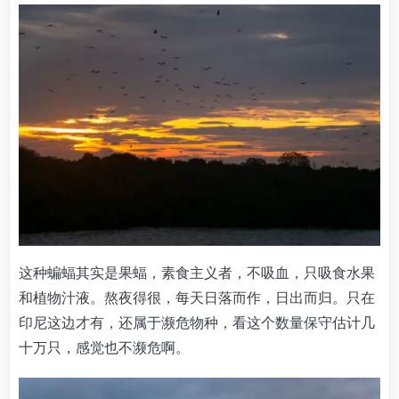
这种蝙蝠其实是果蝠，素食主义者，不吸血，只吸食水果
和植物汁液。熬夜得很，每天日落而作，日出而归。只在
印尼这边才有，还属于濒危物种，看这个数量保守估计几
十万只，感觉也不濒危啊。