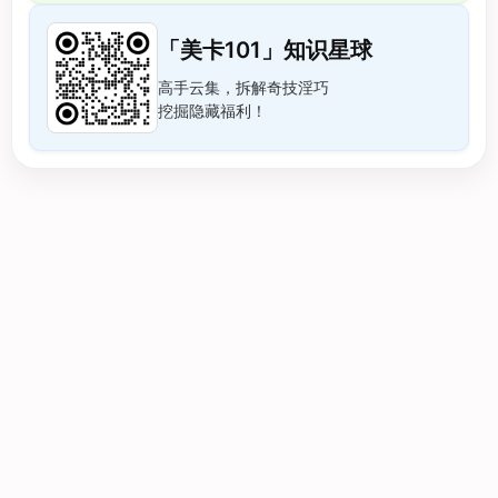
「美卡101」知识星球
高手云集，拆解奇技淫巧
挖掘隐藏福利！