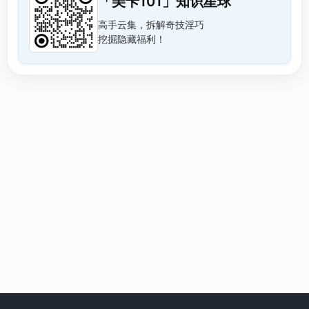
「美卡101」知识星球
高手云集，拆解奇技淫巧
挖掘隐藏福利！