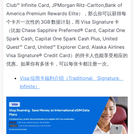
Club℠ Infinite Card, JPMorgan Ritz-Carlton,Bank of
America Premium Rewards Elite），那么你可以获得每
个卡片一次性的 3GB 数据计划，而 Visa Signature 卡
（比如 Chase Sapphire Preferred® Card, Capital One
Spark Cash, Capital One Spark Cash Plus, United
Quest℠ Card, United℠ Explorer Card, Alaska Airlines
Visa Signature® Credit Card）的持卡人也能享受相应的
优惠。如果你有多张卡，可以每张卡都注册一次。
Visa 信用卡福利介绍（Traditional、Signature、
Infinite）