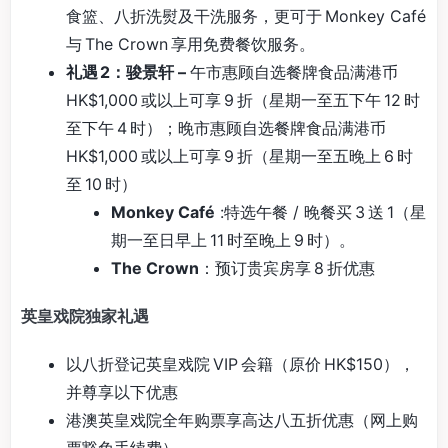
食篮、八折洗熨及干洗服务，更可于 Monkey Café
与 The Crown 享用免费餐饮服务。
礼遇 2：骏景轩 –
午市惠顾自选餐牌食品满港币
HK$1,000 或以上可享 9 折（星期一至五下午 12 时
至下午 4 时）；晚市惠顾自选餐牌食品满港币
HK$1,000 或以上可享 9 折（星期一至五晚上 6 时
至 10 时）
Monkey Café
:特选午餐 / 晚餐买 3 送 1（星
期一至日早上 11 时至晚上 9 时）。
The Crown
：预订贵宾房享 8 折优惠
英皇戏院独家礼遇
以八折登记英皇戏院 VIP 会籍（原价 HK$150），
并尊享以下优惠
港澳英皇戏院全年购票享高达八五折优惠（网上购
票豁免手续费）