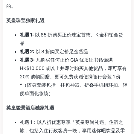
的。
英皇珠宝独家礼遇
礼遇 1:
以 85 折购买正价珠宝首饰、K 金和铂金货
品
礼遇 2:
以 8 折购买定价足金货品
礼遇 3:
凡购买任何正价 GIA 优质证书钻饰满
HK$10,000 或以上并即时购买其他货品，即可享有
20% 购物回赠。更可免费获赠便携随行套装 1 份
*（随身套装包括：挂包神器、折叠手机指环扣、轻
便单面化妆镜）
英皇骏景酒店独家礼遇
礼遇 1：以八折优惠尊享「英皇尊尚礼遇」住宿之
旅，包括入住行政客房一晚，享用迷你吧饮品及零