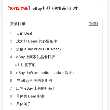
【
10/12 更新
】 eBay 礼品卡买礼品卡已挂
文章目录
[
隐藏
]
1
目前 Deal
2
成为好 Deals 的必要条件
3
多倍 eBay bucks (10%back)
4
eBay 上商家礼品卡打折
4.1
注意事项
5
eBay 上的 promotion code（暂无）
6
与 eBay 相关的返现网
7
出售 eBay 上买的礼品卡
8
具体搞 Deal 步骤
9
具体例子