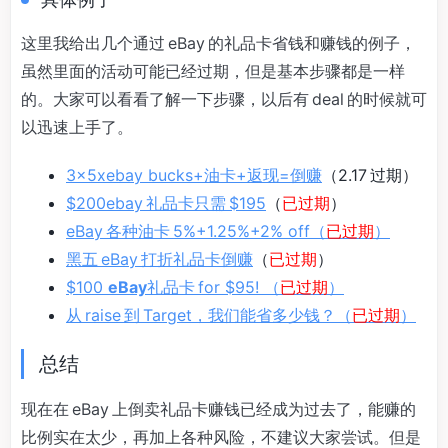
这里我给出几个通过 eBay 的礼品卡省钱和赚钱的例子，
虽然里面的活动可能已经过期，但是基本步骤都是一样
的。大家可以看看了解一下步骤，以后有 deal 的时候就可
以迅速上手了。
3x5xebay bucks+油卡+返现=倒赚
（2.17 过期）
$200ebay 礼品卡只需 $195
（
已过期
）
eBay 各种油卡 5%+1.25%+2% off
（
已过期
）
黑五 eBay 打折礼品卡倒赚
（
已过期
）
$100
eBay
礼品卡 for $95! （
已过期
）
从 raise 到 Target，我们能省多少钱？
（
已过期
）
总结
现在在 eBay 上倒卖礼品卡赚钱已经成为过去了，能赚的
比例实在太少，再加上各种风险，不建议大家尝试。但是