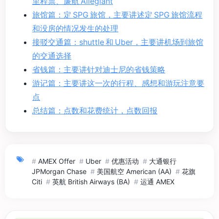
里程票、廉航 Allegiant
旅馆篇：定 SPG 旅馆，主要讲述定 SPG 旅馆流程
和没房的情况发生的处理
接驳交通篇：shuttle 和 Uber，主要讲机场到旅馆
的交通选择
省钱篇：主要讲针对迪士尼的省钱策略
游记篇：主要讲这一次的行程、感想和游玩注意要
点
总结篇：点数和花费统计，点数回报
#
AMEX Offer
#
Uber
#
优惠活动
#
大通银行
JPMorgan Chase
#
美国航空 American (AA)
#
花旗
Citi
#
英航 British Airways (BA)
#
运通 AMEX