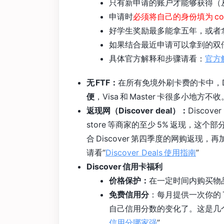
只有新申请的账户才能够获得（
申请时
必须将自己的身份填为 colle
好学生奖励最多能拿五年，或者
如果结合最近申请可以拿到的双倍
具体官方解释和步骤请看：
官方
无 FTF：
在所有免境外刷卡费的卡中，Dis
便
，Visa 和 Master 卡很多小地方不收
返现网（Discover deal）：
Discov
store 等商家的至少 5% 返现，这个部
合 Discover 第四季度的网购返现
请看“
Discover Deals 使用指南
”
Discover 信用卡福利
价格保护：
在一定时间内购买物
免费信用分
：每月提供一次你的 T
自己信用分数的变化了。这是几
信用分哪家强
”