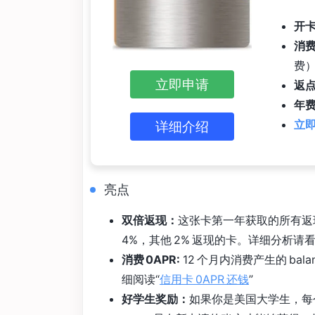
开
消
费）
立即申请
返
年费
立即
详细介绍
亮点
双倍返现：
这张卡第一年获取的所有返
4%，其他 2% 返现的卡。详细分析请
消费 0APR:
12 个月内消费产生的 bal
细阅读“
信用卡 0APR 还钱
”
好学生奖励：
如果你是美国大学生，每个学年