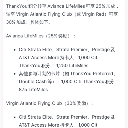
ThankYou 积分转至 Avianca LifeMiles 可享 25% 加成，
转至 Virgin Atlantic Flying Club（或 Virgin Red）可享
30% 加成。具体如下。
Avianca LifeMiles（25% 奖励）：
Citi Strata Elite、Strata Premier、Prestige 及
AT&T Access More 持卡人：1,000 Citi
ThankYou 积分 = 1,250 LifeMiles
其他参与计划的卡片（如 ThankYou Preferred、
Double Cash 等）：1,000 Citi ThankYou 积分 =
875 LifeMiles
Virgin Atlantic Flying Club（30% 奖励）：
Citi Strata Elite、Strata Premier、Prestige 及
AT&T Access More 持卡人：1,000 Citi