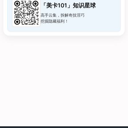
「美卡101」知识星球
高手云集，拆解奇技淫巧
挖掘隐藏福利！