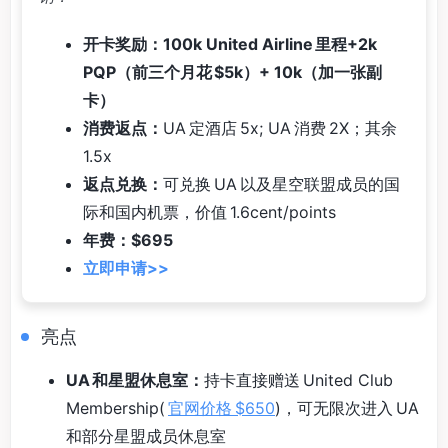
开卡奖励：100k United Airline 里程+2k
PQP（前三个月花 $5k）+ 10k（加一张副
卡）
消费返点：
UA 定酒店 5x; UA 消费 2X；其余
1.5x
返点兑换：
可兑换 UA 以及星空联盟成员的国
际和国内机票，价值 1.6cent/points
年费：$695
立即申请>>
亮点
UA 和星盟休息室：
持卡直接赠送 United Club
Membership(
官网价格 $650
)，可无限次进入 UA
和部分星盟成员休息室