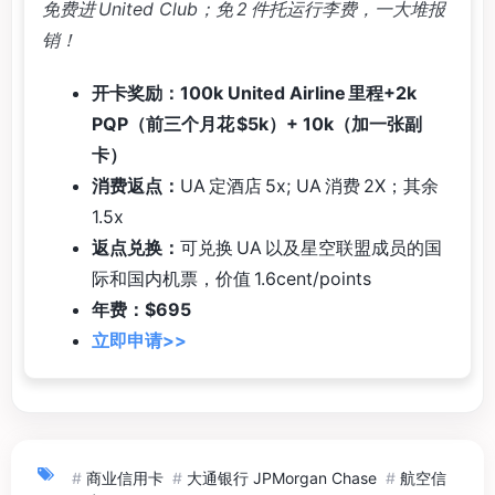
免费进 United Club；免 2 件托运行李费，一大堆报
销！
开卡奖励：100k United Airline 里程+2k
PQP（前三个月花 $5k）+ 10k（加一张副
卡）
消费返点：
UA 定酒店 5x; UA 消费 2X；其余
1.5x
返点兑换：
可兑换 UA 以及星空联盟成员的国
际和国内机票，价值 1.6cent/points
年费：$695
立即申请>>
#
商业信用卡
#
大通银行 JPMorgan Chase
#
航空信