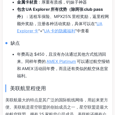
金属卡材质
：厚重有质感，钓妹子神器
包含 UA Explorer 所有优势（除两张 club pass
外）
：送租车保险、MPX25% 里程奖励，返里程网
额外奖励，注册各种活动奖励，具体可以在"
UA
Explorer 卡
"+“
UA 卡的隐藏福利
”中查看
缺点
年费高达 $450，且没有办法通过其他方式抵消回
来。同样年费的
AMEX Platinum
可以通过航空报销
和 AMEX 活动回年费，而且还有类似的航空休息室
福利。
美联航里程使用
美联航最大的特点是其广泛的国际航线网络，用起来更方
便。美联航是星空联盟的创始成员之一，星空联盟是最大
的航空联盟，拥有 25 家航空公司成员。美联航还拥有众