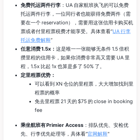
免费托运两件行李
：UA 自家航班执飞的可以免费
托运两件行李，一位同行者也能获得免费两件（需
要在一个 reservation），需要用这张信用卡购买机
票或者付里程票税费才能享受。具体查看“
UA 行李
托运免费解释
”
任意消费 1.5x：
这是唯一一张能够无条件 1.5 倍积
攒里程的信用卡，如果你消费非常高又需要 UA 里
程，1.5x 比起 1x 也算是多了 50% 了。
定里程票优势：
可以看到 XN 仓位的里程票，大大增加找到里
程票的概率
免去里程票 21 天的 $75 的 close in booking
fee
乘坐航班有 Primier Access
：排队优先、安检优
先、行李优先处理等，具体看"
官网解释
"