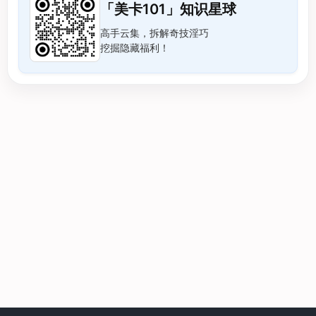
「美卡101」知识星球
高手云集，拆解奇技淫巧
挖掘隐藏福利！