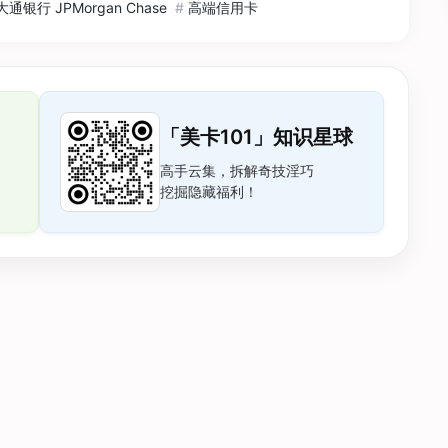
大通银行 JPMorgan Chase
#
高端信用卡
「美卡101」知识星球
高手云集，拆解奇技淫巧
挖掘隐藏福利！