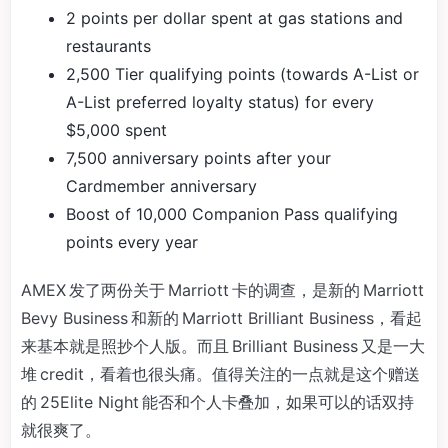
2 points per dollar spent at gas stations and
restaurants
2,500 Tier qualifying points (towards A-List or
A-List preferred loyalty status) for every
$5,000 spent
7,500 anniversary points after your
Cardmember anniversary
Boost of 10,000 Companion Pass qualifying
points every year
AMEX 发了两份关于 Marriott 卡的调查，是新的 Marriott
Bevy Business 和新的 Marriott Brilliant Business，看起
来基本就是照抄个人版。而且 Brilliant Business 又是一大
堆 credit，看着也很头痛。值得关注的一点就是这个赠送
的 25Elite Night 能否和个人卡叠加，如果可以的话双持
就很爽了。