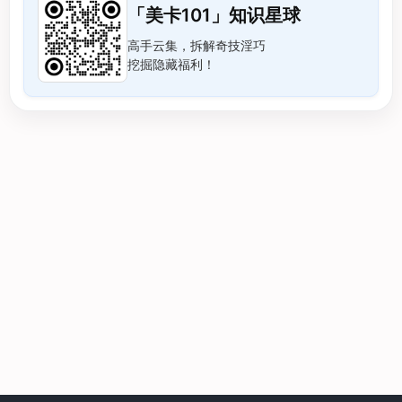
「美卡101」知识星球
高手云集，拆解奇技淫巧
挖掘隐藏福利！