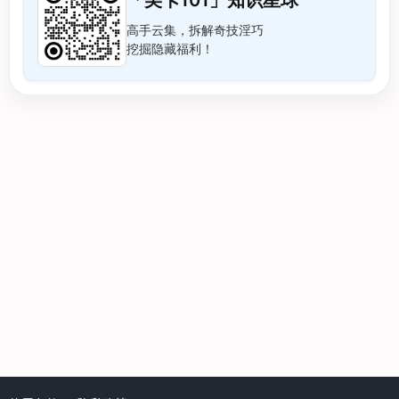
高手云集，拆解奇技淫巧
挖掘隐藏福利！