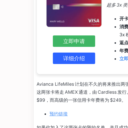
超多 3x
开卡
消
3x
立即申请
返
年费
详细介绍
立即
Avianca LifeMiles 计划在不久的
这两张卡将走 AMEX 通道，由 Cardle
$99，而高级的一张信用卡年费将为 $249。
预约链接
如果你加入了这两张卡的预约名单，并且成功申请。