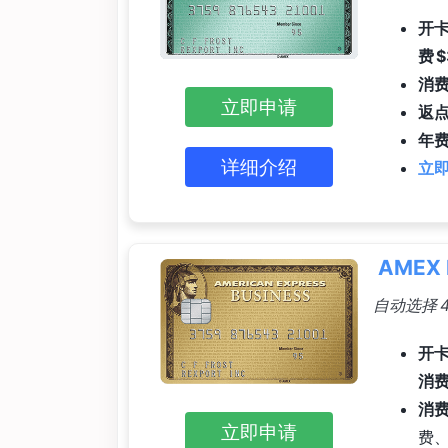
开卡
费 
消
立即申请
返
年费
详细介绍
立即
AMEX 
自动选择 4
开卡
消费
消
立即申请
费、