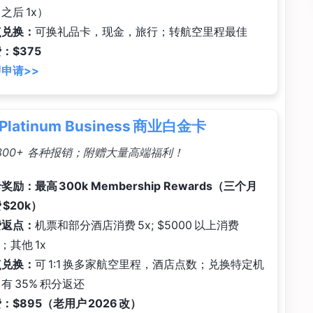
之后 1x）
点兑换：
可换礼品卡，现金，旅行；转航空里程最佳
：$375
申请>>
Platinum Business 商业白金卡
1300+ 各种报销；附赠大量高端福利！
奖励：最高 300k Membership Rewards（三个月
 $20k）
费返点：
机票和部分酒店消费 5x; $5000 以上消费
x；其他 1x
点兑换：
可 1:1 换多家航空里程，酒店点数；兑换特定机
有 35% 积分返还
：$895（老用户 2026 改）