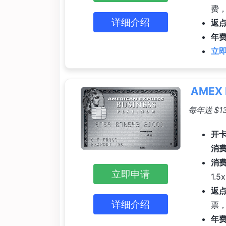
费，
详细介绍
返
年费
立即
AMEX 
每年送 $
开卡
消费
消
立即申请
1.5
返
详细介绍
票，
年费