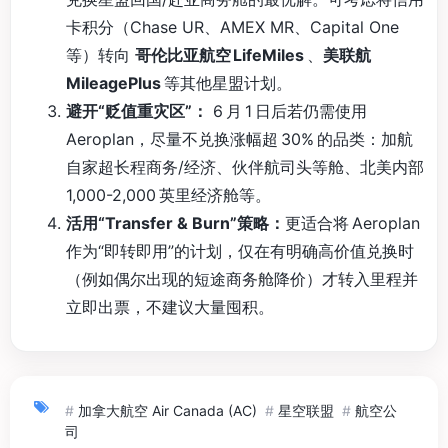
卡积分（Chase UR、AMEX MR、Capital One
等）转向
哥伦比亚航空 LifeMiles
、
美联航
MileagePlus
等其他星盟计划。
避开“贬值重灾区”：
6 月 1 日后若仍需使用
Aeroplan，尽量不兑换涨幅超 30% 的品类：加航
自家超长程商务/经济、伙伴航司头等舱、北美内部
1,000-2,000 英里经济舱等。
活用“Transfer & Burn”策略：
更适合将 Aeroplan
作为“即转即用”的计划，仅在有明确高价值兑换时
（例如偶尔出现的短途商务舱降价）才转入里程并
立即出票，不建议大量囤积。
#
加拿大航空 Air Canada (AC)
#
星空联盟
#
航空公
司