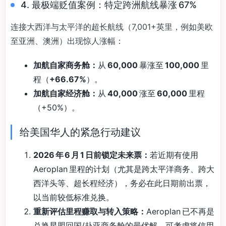
4. 最极端贬值案例：特定跨洲航线暴涨 67%
连接大西洋与太平洋的超长航线（7,001+英里，例如美欧
至亚洲、澳洲）出现惊人涨幅：
加航自家商务舱：
从
60,000
暴涨至
100,000
里
程（
+66.67%
）。
加航自家经济舱：
从
40,000
涨至
60,000
里程
（+50%）。
给美国华人的紧急行动建议
2026 年 6 月 1 日前锁定未来票：
若近期有使用
Aeroplan 里程的计划（尤其是跨太平洋商务、跨大
西洋头等、超长程经济），务必在此日期前出票，
以当前较低标准兑换。
重新评估里程赚取与转入策略：
Aeroplan 已不再是
兑换星盟回国/赴亚商务舱的最优解。可考虑将信用