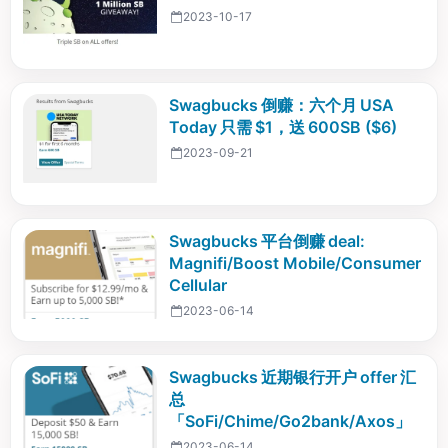
2023-10-17
Swagbucks 倒赚：六个月 USA
Today 只需 $1，送 600SB ($6)
2023-09-21
Swagbucks 平台倒赚 deal:
Magnifi/Boost Mobile/Consumer
Cellular
2023-06-14
Swagbucks 近期银行开户 offer 汇
总
「SoFi/Chime/Go2bank/Axos」
2023-06-14