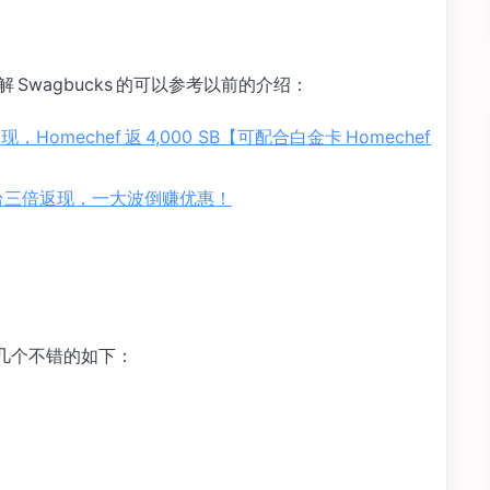
解 Swagbucks 的可以参考以前的介绍：
e 双返现，Homechef 返 4,000 SB【可配合白金卡 Homechef
erse 平台三倍返现，一大波倒赚优惠！
列几个不错的如下：