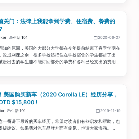
前关门：法律上我能拿到学费、住宿费、餐费的
？
ker
生活 101
2020-06-07
周知的原因，美国的大部分大学都在今年提前结束了春季学期在
，改成网课之余，很多学校还把住在学校宿舍的学生都赶了出
被赶出去的学生能不能讨回部分的学费和各种已经支出的费用了
有律所对学校展开了集体诉讼，他们真的能成功吗？本文就来扒
属娱乐之用，并不作为法律意见。...
美国购买新车（2020 Corolla LE）经历分享，
TD $15,800 !
tor
生活 101
2019-11-19
念一番讲下最近的买车经历，希望对读者们有些启发和帮助，也
提提建议。如果我对汽车品牌方面有偏见，也请大家海涵。...