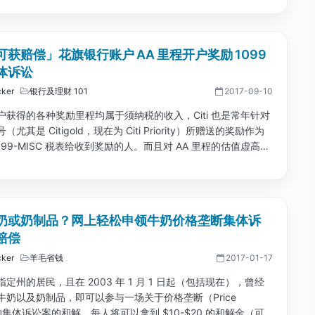
获赔偿」花旗银行账户 AA 里程开户奖励 1099
体诉讼
ker
银行及理财 101
2017-09-10
户获得的各种奖励里程均属于须纳税的收入，Citi 也是常年针对
尤其是 Citigold，现在为 Citi Priority）所赠送的奖励作为
099-MISC 税表给收到奖励的人。而且对 AA 里程的估值虚高，
现了不少拿了 50,000mi AA 里程却要交 $500+ 税的血亏情
奶或奶制品？网上轻松申领牛奶价格垄断集体诉
赔偿
ker
羊毛省钱
2017-01-17
定州的居民，且在 2003 年 1 月 1 日起（包括现在），曾经
牛奶以及奶制品，即可以参与一场关于价格垄断（Price
g）的集体诉讼案的和解。每人将可以拿到 $10-$20 的和解金（可