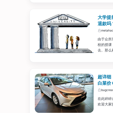
大学提
退款吗
metahac
由于众所
校的授课
去。那么
呢？已经
一扒，纯
超详细！
白菜价 O
bugcrea
在此碎碎
欢迎大家