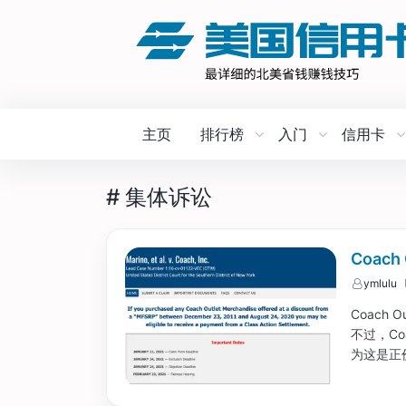
主页
排行榜
入门
信用卡
# 集体诉讼
Coac
ymlulu
Coach
不过，Co
为这是正
条生产线
coach o