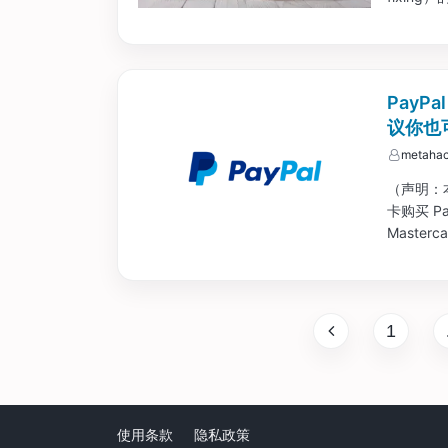
能会变化）
PayP
议你也
metahac
（声明：
卡购买 Pay
Master
的借记卡
1
使用条款
隐私政策