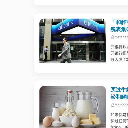
「和解可
税表集
metahac
开银行账
开银行帐号（
收入发 1
因而导致出
景。...
买过牛
讼和解
metahac
如果你是指
买过任何
fixin