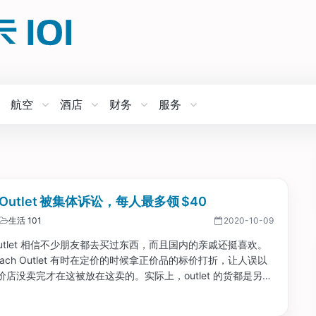
航空
酒店
财务
服务
h Outlet 被集体诉讼，每人最多领 $40
生活 101
2020-10-09
 Outlet 相信不少朋友都去买过东西，而且国内的亲戚还挺喜欢。
ach Outlet 有时在定价的时候拿正价品的标价打折，让人误以
价店没卖完才在这被放在这卖的。实际上，outlet 的货都是另一
，品控比正价店的差多 了；据说设计师也是另外的。 终于，
utlet 因此被集体诉讼。...