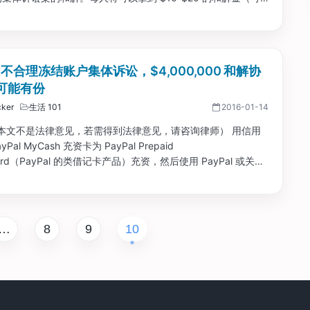
。在线填表非常方便，1 月 31 日是申请的大限。...
al 不合理冻结账户集体诉讼，$4,000,000 和解协
可能有份
ker
生活 101
2016-01-14
本文不是法律意见，若需得到法律意见，请咨询律师） 用信用
Pal MyCash 充资卡为 PayPal Prepaid
card（PayPal 的类借记卡产品）充资，然后使用 PayPal 或关联
来以各种手段取出钱是个广为人知的完成开卡任务的手段。...
…
8
9
10