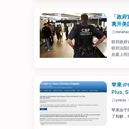
「政府
离开美国
metahac
联邦政府
联邦法院
在庭上同
允许学生
签证并回到
苹果 iP
Plus, S
ymlulu
苹果由于降
了和解，给