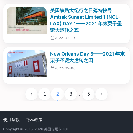
美国铁路大纪行之日落特快号
Amtrak Sunset Limited 1 (NOL-
LAX) DAY 1——2021 年末栗子圣
诞大运转之五
2022-02-13
New Orleans Day 3——2021 年末
栗子圣诞大运转之四
2022-02-06
1
2
3
…
5
使用条款
隐私政策
Copyright © 2015-2026
美国信用卡 101
.