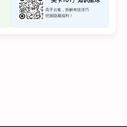
「美卡101」知识星球
高手云集，拆解奇技淫巧
挖掘隐藏福利！