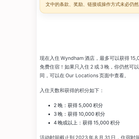
文中的条款、奖励、链接或操作方式未必仍然
现在入住 Wyndham 酒店，最多可以获得 15,0
免费住宿！如果只入住 2 或 3 晚，你仍然可
同，可以在 Our Locations 页面中查看。
入住天数和获得的积分如下：
2 晚：获得 5,000 积分
3 晚：获得 10,000 积分
4 晚或以上：获得 15,000 积分
活动时间截止到 2023 年 8 月 31 日，住宿