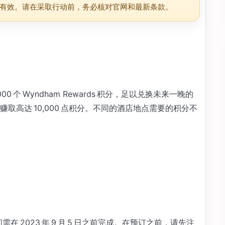
有效。请在采取行动前，务必核对官网和最新条款。
00 个 Wyndham Rewards 积分，足以兑换未来一晚的
以赚取高达 10,000 点积分。不同的酒店地点需要的积分不
时间需在 2023 年 9 月 5 日之前完成。在预订之前，请先注