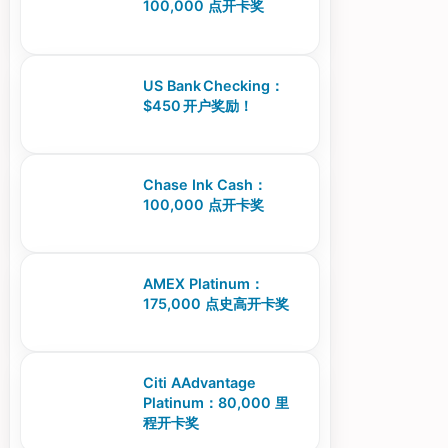
100,000 点开卡奖
US Bank Checking：
$450 开户奖励！
Chase Ink Cash：
100,000 点开卡奖
AMEX Platinum：
175,000 点史高开卡奖
Citi AAdvantage
Platinum：80,000 里
程开卡奖