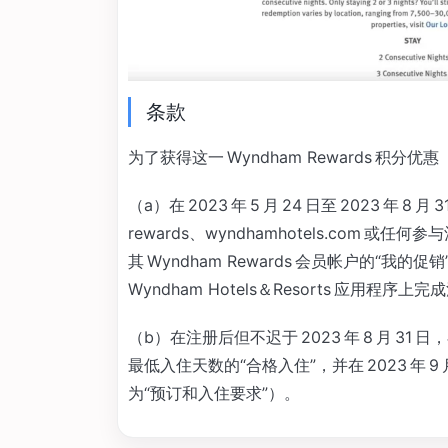
条款
为了获得这一 Wyndham Rewards 积分优惠
（a）在 2023 年 5 月 24 日至 2023 年 8 月 
rewards、wyndhamhotels.com
其 Wyndham Rewards 会员帐户的“我的促销”部分
Wyndham Hotels＆Resorts 应用程序
（b）在注册后但不迟于 2023 年 8 月 
最低入住天数的“合格入住”，并在 2023 年
为“预订和入住要求”）。