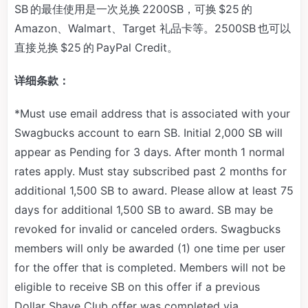
SB 的最佳使用是一次兑换 2200SB，可换 $25 的
Amazon、Walmart、Target 礼品卡等。2500SB 也可以
直接兑换 $25 的 PayPal Credit。
详细条款：
*Must use email address that is associated with your
Swagbucks account to earn SB. Initial 2,000 SB will
appear as Pending for 3 days. After month 1 normal
rates apply. Must stay subscribed past 2 months for
additional 1,500 SB to award. Please allow at least 75
days for additional 1,500 SB to award. SB may be
revoked for invalid or canceled orders. Swagbucks
members will only be awarded (1) one time per user
for the offer that is completed. Members will not be
eligible to receive SB on this offer if a previous
Dollar Shave Club offer was completed via