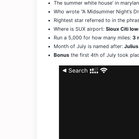
The summer white house’ in maryla
Who wrote “A Midsummer Night’s D
Rightest star referred to in the ph
Where is SUX airport:
Sioux Citi lo
Run a 5,000 for how many miles:
3 
Month of July is named after:
Julius
Bonus
the first 4th of July took pla