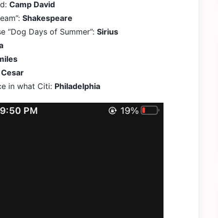
nd:
Camp David
ream”:
Shakespeare
rase “Dog Days of Summer”:
Sirius
wa
miles
 Cesar
ce in what Citi:
Philadelphia