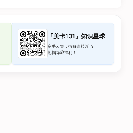
「美卡101」知识星球
高手云集，拆解奇技淫巧
挖掘隐藏福利！