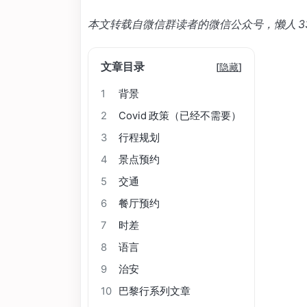
本文转载自微信群读者的微信公众号，懒人 3
文章目录
[
隐藏
]
1
背景
2
Covid 政策（已经不需要）
3
行程规划
4
景点预约
5
交通
6
餐厅预约
7
时差
8
语言
9
治安
10
巴黎行系列文章