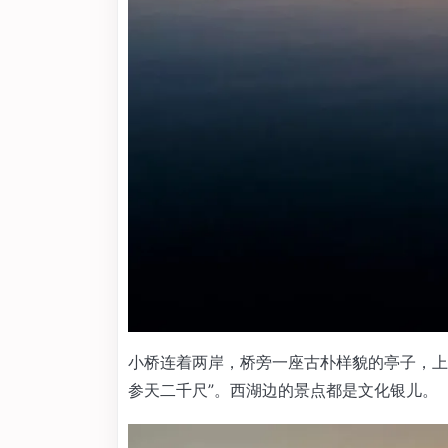
小桥连着两岸，桥旁一座古朴样貌的亭子，上
参天二千尺”。西湖边的景点都是文化银儿。