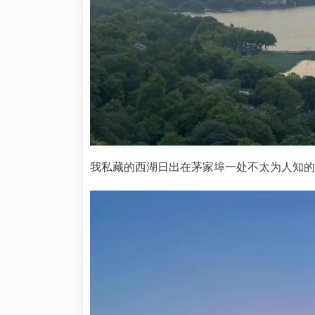
我私藏的西湖日出在茅家埠一处不太为人知的