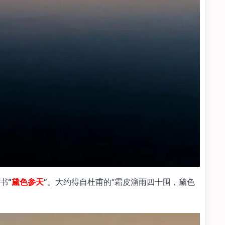
书
“
黛色参天
”
。大约得自杜甫的“霜皮溜雨四十围，黛色