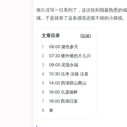
很久没写一日系列了，这次轮到我最熟悉的城
城，于是就有了这条感觉还挺不错的小路线。
文章目录
[
隐藏
]
1
06:00 黛色参天
2
07:30 楼外楼的片儿川
3
09:00 灵隐永福
4
10:30 法净 法镜 法喜
5
14:00 西湖群山爬山
6
16:00 九溪烟树
7
18:00 西湖日落
8
食