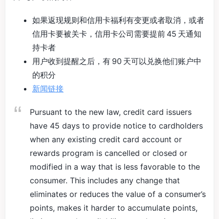
如果返现规则和信用卡福利有变更或者取消，或者
信用卡要被关卡，信用卡公司需要提前 45 天通知
持卡者
用户收到提醒之后，有 90 天可以兑换他们账户中
的积分
新闻链接
Pursuant to the new law, credit card issuers
have 45 days to provide notice to cardholders
when any existing credit card account or
rewards program is cancelled or closed or
modified in a way that is less favorable to the
consumer. This includes any change that
eliminates or reduces the value of a consumer’s
points, makes it harder to accumulate points,