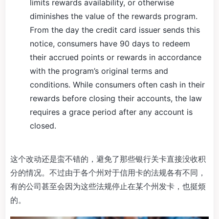
limits rewards availability, or otherwise
diminishes the value of the rewards program.
From the day the credit card issuer sends this
notice, consumers have 90 days to redeem
their accrued points or rewards in accordance
with the program’s original terms and
conditions. While consumers often cash in their
rewards before closing their accounts, the law
requires a grace period after any account is
closed.
这个改动还是蛮不错的，避免了那些银行关卡直接没收积
分的情况。不过由于各个州对于信用卡的法规各有不同，
有的公司甚至会因为这些法规停止在某个州发卡，也挺烦
的。