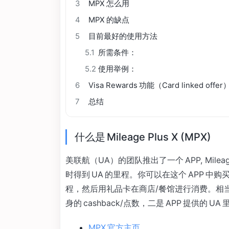
3
MPX 怎么用
4
MPX 的缺点
5
目前最好的使用方法
5.1
所需条件：
5.2
使用举例：
6
Visa Rewards 功能（Card linked offer
7
总结
什么是 Mileage Plus X (MPX)
美联航（UA）的团队推出了一个 APP, Mile
时得到 UA 的里程。你可以在这个 APP 中购买
程，然后用礼品卡在商店/餐馆进行消费。相
身的 cashback/点数，二是 APP 提供的 U
MPX 官方主页
。