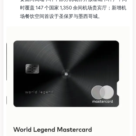
时覆盖 147 个国家 1,350 余间机场贵宾厅；新增机
场餐饮空间首设于圣保罗与墨西哥城。