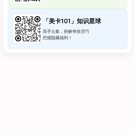
「美卡101」知识星球
高手云集，拆解奇技淫巧
挖掘隐藏福利！