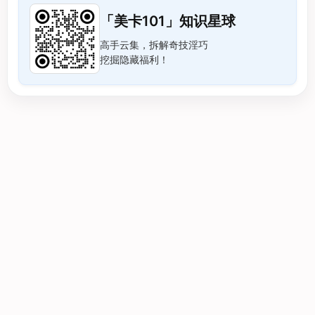
「美卡101」知识星球
高手云集，拆解奇技淫巧
挖掘隐藏福利！