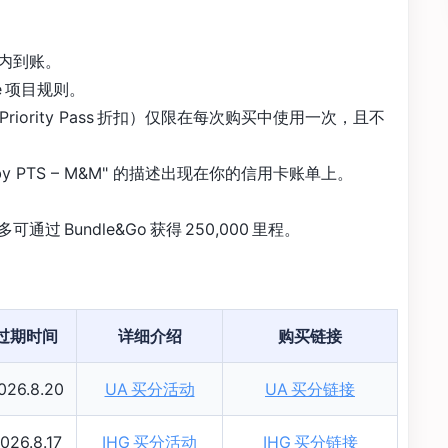
日内到账。
re 项目规则。
riority Pass 折扣）仅限在每次购买中使用一次，且不
by PTS – M&M" 的描述出现在你的信用卡账单上。
Bundle&Go 获得 250,000 里程。
过期时间
详细介绍
购买链接
026.8.20
UA 买分活动
UA 买分链接
026.8.17
IHG 买分活动
IHG 买分链接