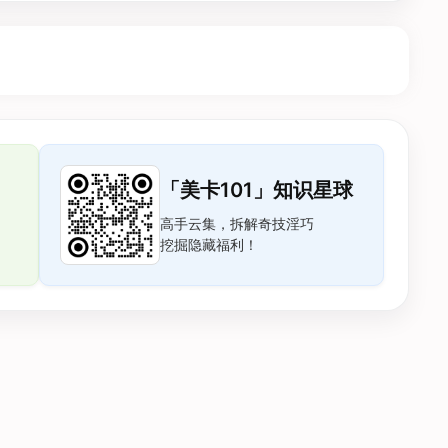
「美卡101」知识星球
高手云集，拆解奇技淫巧
挖掘隐藏福利！