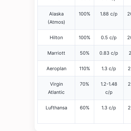
Alaska
100%
1.88 c/p
2
(Atmos)
Hilton
100%
0.5 c/p
2
Marriott
50%
0.83 c/p
Aeroplan
110%
1.3 c/p
2
Virgin
70%
1.2-1.48
2
Atlantic
c/p
Lufthansa
60%
1.3 c/p
2