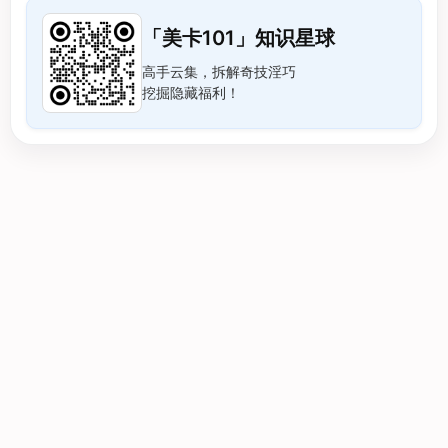
「美卡101」知识星球
高手云集，拆解奇技淫巧
挖掘隐藏福利！