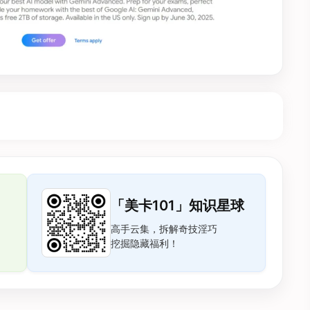
「美卡101」知识星球
高手云集，拆解奇技淫巧
挖掘隐藏福利！