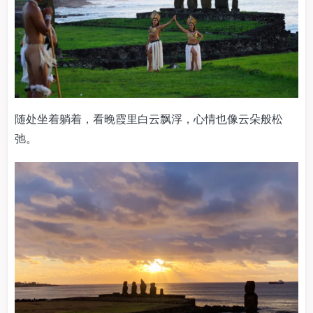
随处坐着躺着，看晚霞里白云飘浮，心情也像云朵般松
弛。