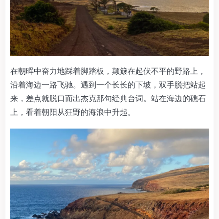
在朝晖中奋力地踩着脚踏板，颠簸在起伏不平的野路上，
沿着海边一路飞驰。遇到一个长长的下坡，双手脱把站起
来，差点就脱口而出杰克那句经典台词。站在海边的礁石
上，看着朝阳从狂野的海浪中升起。