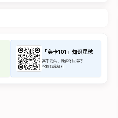
「美卡101」知识星球
高手云集，拆解奇技淫巧
挖掘隐藏福利！