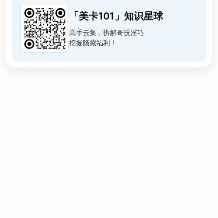
「美卡101」知识星球
高手云集，拆解奇技淫巧
挖掘隐藏福利！