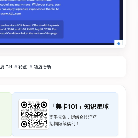
旗 Citi
#
转点
#
酒店活动
「美卡101」知识星球
高手云集，拆解奇技淫巧
挖掘隐藏福利！