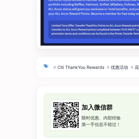
#
Citi ThankYou Rewards
#
优惠活动
#
花
加入微信群
限时优惠、内部经验
第一手信息不错过！