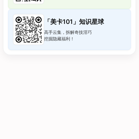
「美卡101」知识星球
高手云集，拆解奇技淫巧
挖掘隐藏福利！