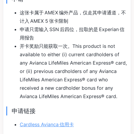
这张卡属于 AMEX 编外产品，仅走其申请通道，不
计入 AMEX 5 张卡限制
申请只需输入 SSN 后四位，拉取的是 Experian 信
用报告
开卡奖励只能获取一次。This product is not
available to either (i) current cardholders of
any Avianca LifeMiles American Express® card,
or (ii) previous cardholders of any Avianca
LifeMiles American Express® card who
received a new cardholder bonus for any
Avianca LifeMiles American Express® card.
申请链接
Cardless Avianca 信用卡