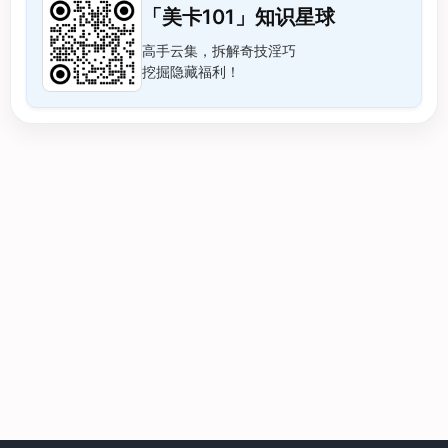
「美卡101」知识星球
高手云集，拆解奇技淫巧
挖掘隐藏福利！