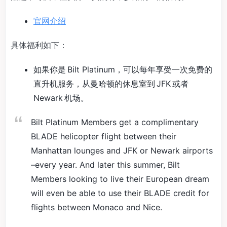
官网介绍
具体福利如下：
如果你是 Bilt Platinum，可以每年享受一次免费的
直升机服务，从曼哈顿的休息室到 JFK 或者
Newark 机场。
Bilt Platinum Members get a complimentary
BLADE helicopter flight between their
Manhattan lounges and JFK or Newark airports
–every year. And later this summer, Bilt
Members looking to live their European dream
will even be able to use their BLADE credit for
flights between Monaco and Nice.