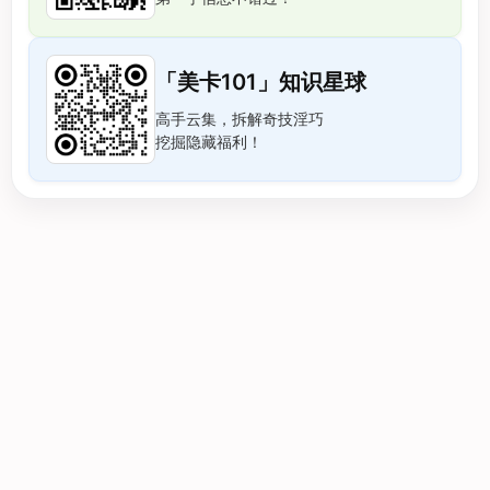
「美卡101」知识星球
高手云集，拆解奇技淫巧
挖掘隐藏福利！